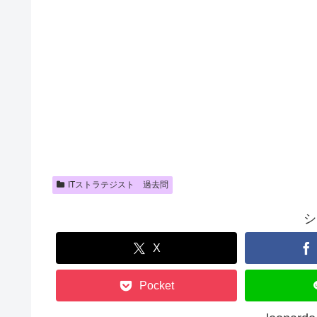
ITストラテジスト 過去問
シ
X
Pocket