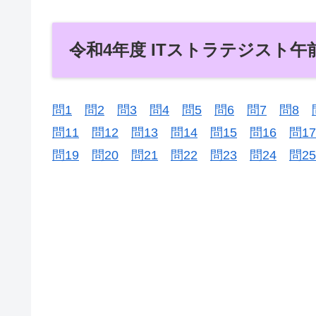
令和4年度 ITストラテジスト午
問1
問2
問3
問4
問5
問6
問7
問8
問11
問12
問13
問14
問15
問16
問17
問19
問20
問21
問22
問23
問24
問25