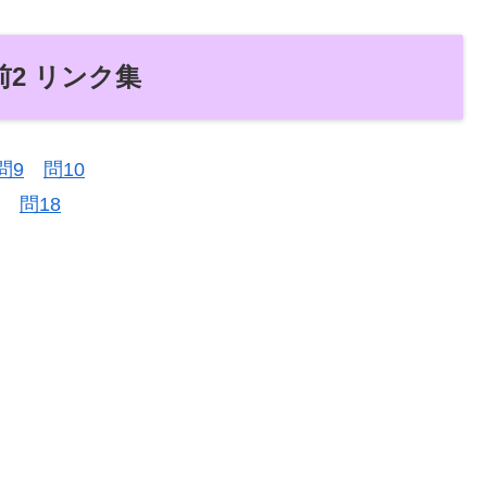
前2 リンク集
問9
問10
問18