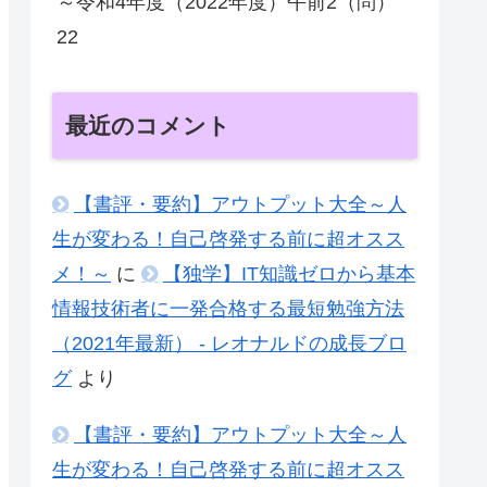
～令和4年度（2022年度）午前2（問）
22
最近のコメント
【書評・要約】アウトプット大全～人
生が変わる！自己啓発する前に超オスス
メ！～
に
【独学】IT知識ゼロから基本
情報技術者に一発合格する最短勉強方法
（2021年最新） - レオナルドの成長ブロ
グ
より
【書評・要約】アウトプット大全～人
生が変わる！自己啓発する前に超オスス