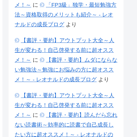
メ！～
に
「FP3級」独学・最短勉強方
法～資格取得のメリットも紹介～ - レオ
ナルドの成長ブログ
より
【書評・要約】アウトプット大全～人
生が変わる！自己啓発する前に超オスス
メ！～
に
【書評・要約】ムダにならな
い勉強法～勉強にお悩みの方に超オスス
メ！～ - レオナルドの成長ブログ
より
【書評・要約】アウトプット大全～人
生が変わる！自己啓発する前に超オスス
メ！～
に
【書評・要約】読んだら忘れ
ない読書術～効率的に読書で自己成長し
たい方に超オススメ！～ - レオナルドの